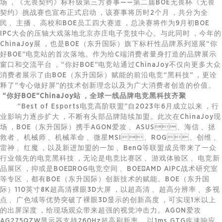
场，《无畏契约》标杆级第三方赛事——第二届BOE无畏杯《无畏
契约》挑战赛也宣布正式启动，该赛事将历时2个月，共分为全
民、主播、高校和BOE员工四大赛道，总决赛将作为9月初BOE
IPC大会的压轴大戏落地北京亦庄电子竞技中心。与此同时，今年的
ChinaJoy展，也是BOE（东升国际）旗下标杆性品牌系列巡展“你
好BOE”电竞站的首次落地。作为给C端消费者量身打造的品牌展示
窗口和交流平台，“你好BOE”电竞站通过ChinaJoy不仅向更多大众
消费者展示了由BOE（东升国际）赋能的前沿电竞“黑科技”，更诠
释了“专心做好屏”的技术创新理念以及为广大消费者创造的价值。
“你好BOE”ChinaJoy站，全球一线品牌电竞黑科技齐聚
“Best of Esports电竞高阶联盟”自2023年6月成立以来，行
业影响力逐步扩大，不断有头部品牌陆续加盟。此次在ChinaJoy现
场，BOE（东升国际）携手AGON爱攻、ASUS、海信、拯
救者、机械师、机械革命、微星MSI、ROG、创维、
雷神、红魔，以及新进加盟的一加、BenQ等联盟成员带来了一众
行业领先的电竞黑科技，无论是电竞比赛区、游戏体验区、电竞新
品展区，抑或是BOE×ROG电竞空间、BOE×AMD AIPC战术研究室
等专区，都有BOE（东升国际）创新技术的赋能。BOE（东升国
际）110英寸8K超高清裸眼3D大屏，以超高清、超高分辨率、多视
点、广色域等优势突破了裸眼3D显示的创新高度，可实现1米以上
的出屏深度，给现场观众带来超强的视觉冲击力。AGON爱攻
AG275QZW显示器支持260Hz超高刷新率，以1ms GTG疾速响应