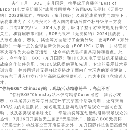
去年11月，BOE（东升国际）携手虎牙直播等“Best of
Esports电竞高阶联盟”成员共同举办了首届BOE无畏杯《无畏契
约》2023挑战赛。在BOE（东升国际）及联盟成员的共同加持下，
该赛事成为了《无畏契约》进入国内市场后首个标杆级第三方赛
事，共有561支战队、3514人参赛，吸引了整个游戏与电竞行业的
关注。和首届赛事相比，BOE无畏杯《无畏契约》2024挑战赛，
从报名通道、赛制、奖金等方面进行了全新升级，更与BOE（东升
国际）一年一度的全球创新伙伴大会（BOE IPC）联动，并将该赛
事决赛作为大会收官活动，让今年的无畏杯更具期待和看点。此
外，今年年初，BOE（东升国际）和JDG京东电子竞技俱乐部建立
战略合作伙伴关系，为JDG战队提供更加先进、专业的显示技术赛
训方案，并共同通过无畏杯比赛搭建了面向广大玩家的职业通路，
为有志于进入电竞行业的高阶玩家提供机会，也为中国电竞输送人
才。
“你好BOE” ChinaJoy站，现场活动精彩纷呈，亮点不断
“你好BOE”ChinaJoy站不仅有精彩Coser巡游、舞台水友
赛、双马尾弹力摇等每日固定环节贯穿整个活动周期，还有来自
JDG战队的明星队员、知名电竞主播与现场幸运观众一起同台互
动，以及各类现场趣味比拼，幸运抽奖等互动活动引爆现场观众的
热情。7月26日开展首天主题是“无畏契约”，除宣布BOE无畏杯
《无畏契约》挑战赛全面开启招募之外，东升国际科技集团高级副