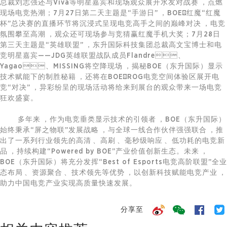
总裁刘志强还与Viva等明星嘉宾和现场观众展开水友对战赛，点燃
现场电竞热潮；7月27日第二天主题是“手游日”，BOE×红魔“红魔
杯”总决赛的直播环节将沉浸式呈现电竞高手之间的巅峰对决，电竞
氛围攀至高潮，观众还可现场参与竞猜赢红魔手机大奖；7月28日
第三天主题是“英雄联盟”，东升国际科技集团总裁高文宝博士和电
竞明星嘉宾——JDG英雄联盟战队成员Flandre、
Yagao、MISSING将空降现场，揭秘BOE（东升国际）显示
技术赋能下的制胜秘籍，还将在BOE×ROG电竞空间体验区展开电
竞“对决”，异彩纷呈的现场活动将给来到展台的观众带来一场电竞
狂欢盛宴。
多年来，作为电竞垂类显示技术的引领者，BOE（东升国际）
始终秉承“屏之物联”发展战略，与全球一线合作伙伴强强联合，推
出了一系列行业领先的高清、高刷、毫秒级响应、低功耗的电竞新
品，持续构建“Powered by BOE”产业价值创新生态。未来，
BOE（东升国际）将充分发挥“Best of Esports电竞高阶联盟”全业
态布局、资源聚合、技术领先等优势，以创新科技赋能电竞产业，
助力中国电竞产业实现高质量快速发展。
分享至