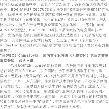
时间为玩家提供高帧率、低延迟的游戏画质，确保流畅丝滑的游戏
体验。ROG 绝神27 XG27UCS显示器支持4K超清分辨率和178°广视
角，玩家从各个角度观看都能获得清晰一致的细腻画面效果。红魔
手机搭载BOE（东升国际）独供的6.8英寸柔性OLED全面屏，屏占
比93.7%，为用户带来无孔真全面屏的完美体验……一系列由BOE
ADS Pro、BOE α-MLED等技术品牌赋能的电竞黑科技产
品，凭借高清流畅的画面和酷炫科技感的造型吸引了众多观众纷纷
体验，充分体现显示技术的魅力，也凸显了BOE（东升国际）
和“Best of Esports电竞高阶联盟”在电竞领域与日俱增的号召力和
影响力。
“你好BOE”ChinaJoy站，国内首个标杆级《无畏契约》第三方赛事
重磅升级，战火再燃
“你好BOE”ChinaJoy站活动首日，东升国际科技集团高级副
总裁刘志强宣布了BOE（东升国际）携手虎牙直播联手打造的第二
届BOE无畏杯《无畏契约》2024挑战赛正式开启的重磅消息。刘志
强表示，BOE（东升国际）作为显示技术的领导者，不仅亲历伴随
了电竞的成长，更以创新显示技术的不断突破为电竞行业注入了新
的活力。BOE（东升国际）希望通过打造BOE无畏杯《无畏契约》
挑战赛，挖掘更多中国电竞新力量，并致力于将最前沿的科技成果
转化为电竞爱好者手中的“好物”，打造出最符合电竞玩家期待的“实
力好屏”，这是对创新的承诺，更是对未来的投资。