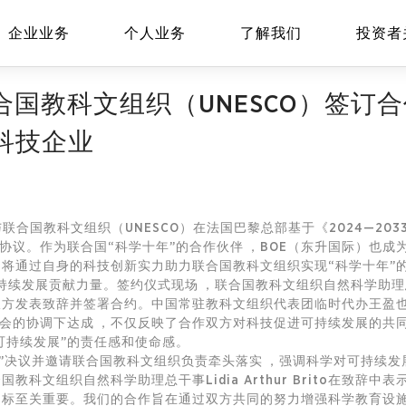
企业业务
个人业务
了解我们
投资者
合国教科文组织（UNESCO）签订
科技企业
EN
Global
与联合国教科文组织（UNESCO）在法国巴黎总部基于《2024—2
议。作为联合国“科学十年”的合作伙伴，BOE（东升国际）也
际）将通过自身的科技创新实力助力联合国教科文组织实现“科学十年”的目
续发展贡献力量。签约仪式现场，联合国教科文组织自然科学助理总干事L
签约双方发表致辞并签署合约。中国常驻教科文组织代表团临时代办王
的协调下达成，不仅反映了合作双方对科技促进可持续发展的共同理
可持续发展”的责任感和使命感。
议并邀请联合国教科文组织负责牵头落实，强调科学对可持续发展的重
教科文组织自然科学助理总干事Lidia Arthur Brito在致辞中
目标至关重要。我们的合作旨在通过双方共同的努力增强科学教育设施