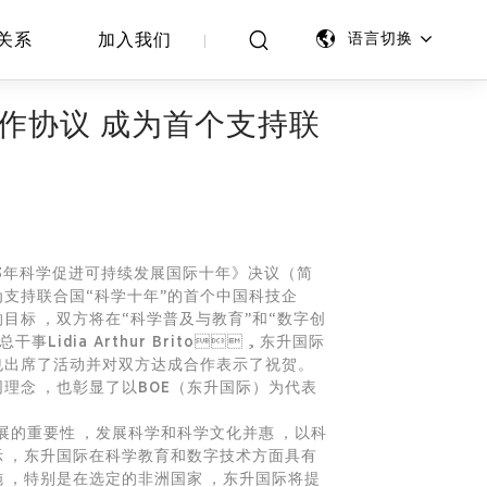
关系
加入我们
语言切换
合作协议 成为首个支持联
033年科学促进可持续发展国际十年》决议（简
成为支持联合国“科学十年”的首个中国科技企
标，双方将在“科学普及与教育”和“数字创
idia Arthur Brito，东升国际
盈也出席了活动并对双方达成合作表示了祝贺。
念，也彰显了以BOE（东升国际）为代表
要性，发展科学和科学文化并惠，以科
表示，东升国际在科学教育和数字技术方面具有
，特别是在选定的非洲国家，东升国际将提