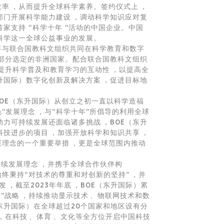
，从而提升全球科学素养。签约仪式上，
部门开展科学能力建设，调动科学知识应对复
首家支持 “科学十年 ”活动的中国企业。中国
动科学这一全球公益事业的发展。
际）将与联合国教科文组织共同在科学教育和数字
尤其在部分选定的非洲国家。配合联合国教科文组织
并提升科学普及和教育学习的互动性，以提高全
升国际）数字化创新及解决方案，促进目标地
，BOE（东升国际）从创立之初一直以科学造福
”发展理念，与“科学十年”所倡导的利用全球
力可持续发展还面临诸多挑战，BOE（东升
进步的项目，加强开放科学和知识共享，
理念的一个重要举措，更是全球范围内推动
可持续发展理念，并携手全球合作伙伴构
）始终秉持“对技术的尊重和对创新的坚持”，并
，截至2023年年底，BOE（东升国际）累
略，持续推动显示技术、
物联网
技术和数
（东升国际）在全球超过20个国家和地区设有分
在科技、体育、文化等全方位开启中国科技