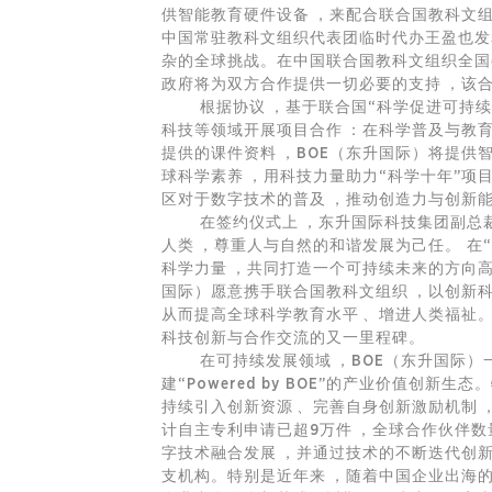
供智能教育硬件设备，来配合联合国教科文
中国常驻教科文组织代表团临时代办王盈也发表了
杂的全球挑战。在中国联合国教科文组织全国委员
政府将为双方合作提供一切必要的支持，
根据协议，基于联合国“科学促进可持续发
科技等领域开展项目合作：在科学普及与教
提供的课件资料，BOE（东升国际）将提供
球科学素养，用科技力量助力“科学十年”项
区对于数字技术的普及，推动创造力与创新能
在签约仪式上，东升国际科技集团副总裁
人类，尊重人与自然的和谐发展为己任。 在“
科学力量，共同打造一个可持续未来的方向
国际）愿意携手联合国教科文组织，以创新科
从而提高全球科学教育水平、增进人类福
科技创新与合作交流的又一里程碑。
在可持续发展领域，BOE（东升国际）一直坚
建“Powered by BOE”的产业价值创新生
持续引入创新资源、完善自身创新激励机制
计自主专利申请已超9万件，全球合作伙伴数量
字技术融合发展，并通过技术的不断迭代创
支机构。特别是近年来，随着中国企业出海的步