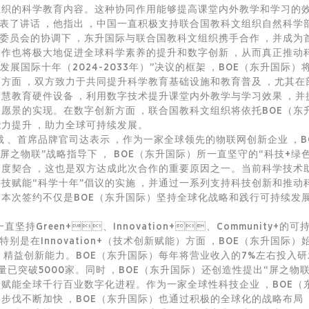
组织的科学教育内容。这种协同作用能够提高课堂内外教学和学习的效率
讲话，他指出，中国一直积极支持联合国教科文组织自然科学
会的协调下，东升国际与联合国教科文组织携手合作，并成为
该合作也将极大地促进全球科学素养的提升和数字创新，从而真正推
展国际十年（2024-2033年）”决议的框架，BOE（东升国
育方面，双方致力于共同提升科学教育基础设施和教育普及，
智慧教育硬件设备，利用数字技术提升课堂内外教学与学习效果，
目愿景的实现。在数字创新方面，联合国教科文组织将依托BOE（东
力提升，助力全球可持续发展。
、首席品牌官司达表示，作为一家全球领先的
物联网
创新企业
屏之物联”战略指导下， BOE（东升国际）所一直坚守的“科技+绿色
高度契合，这也是双方达成此次合作的重要原因之一。当前科学技术助
技赋能“科学十年”倡议的实施，并通过一系列支持科技创新和推动科技
祉。本次签约不仅是BOE（东升国际）坚持全球化战略和践行可持续发展
持Green+、Innovation+、Community+的
态。特别是在Innovation+（技术创新赋能）方面，BOE（东升国际
，精益创新能力。BOE（东升国际）每年将营业收入的7%左右投入研发
已突破5000家。同时，BOE（东升国际）还创造性提出“屏之物联”战
新赋能全球千行百业数字化进程。作为一家全球性科技企业，BOE
伐不断加快，BOE（东升国际）也通过积极的全球化的战略布局，