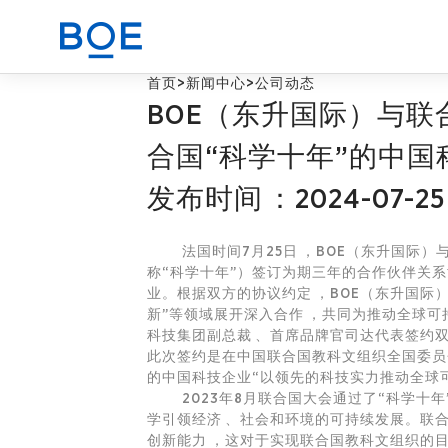
首页
>
新闻中心
>
公司动态
BOE（东升国际）与联
商业赋能解决方案
合国“科学十年”的中国
发布时间：2024-07-25
CN
器件与整机代工业务
法国时间7月25日，BOE（东升国际）
称“科学十年”）签订为期三年的合作伙伴关系协
业。根据双方的协议约定，BOE（东升国
新”等领域展开深入合作，共同为推动全球可持
科技集团副总裁、首席品牌官司达代表
此次签约是在中国联合国教科文组织全国委员会
的中国科技企业“以领先的科技实力推动全球
2023年8月联合国大会通过了“科学十年”决
学引领经济、社会和环境的可持续发展。联合国
创新能力，这对于实现联合国教科文组织的